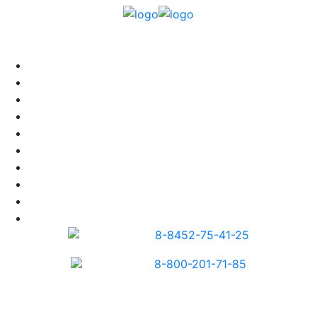
группа
компаний
О КОМПАНИИ
ПРОДУКЦИЯ
УСЛУГИ
СЕРТИФИКАТЫ
ПРАЙС
ПАРТНЕРАМ
УСЛОВИЯ ДОСТАВКИ
УСЛОВИЯ ОПЛАТЫ
КЛИЕНТАМ
КОНТАКТЫ
8-8452-75-41-25
8-800-201-71-85
МЫ НА КАРТЕ