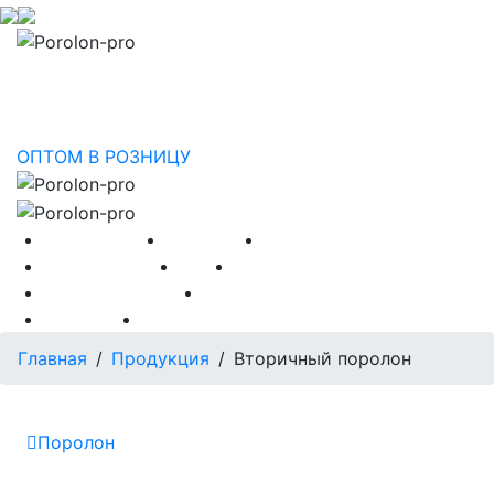
porolon-saratov@yandex.ru
0
0
ОПТОМ
В РОЗНИЦУ
8-800-201-71-85
8-8452-75-41-25
О КОМПАНИИ
Продукция
Услуги
0
СЕРТИФИКАТЫ
Прайс
ПАРТНЕРАМ
Условия доставки
УСЛОВИЯ ОПЛАТЫ
0
КЛИЕНТАМ
Контакты
Главная
/
Продукция
/
Вторичный поролон
Поролон