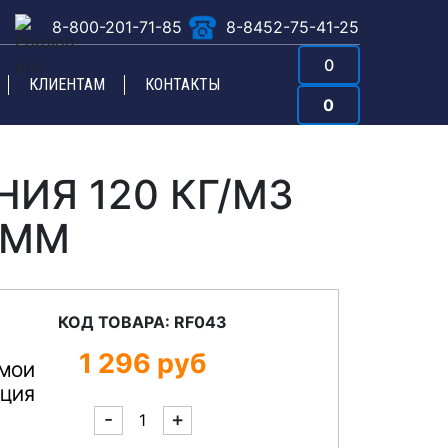
8-800-201-71-85
8-8452-75-41-25
0
КЛИЕНТАМ
КОНТАКТЫ
0
ИЯ 120 КГ/М3
 ММ
КОД ТОВАРА: RF043
1 296
руб
-
+